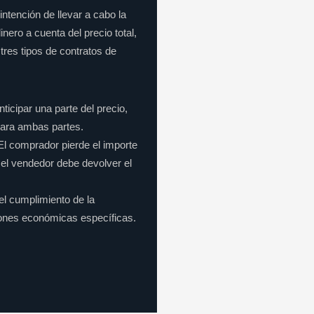
ntención de llevar a cabo la
ero a cuenta del precio total,
res tipos de contratos de
icipar una parte del precio,
para ambas partes.
 El comprador pierde el importe
 el vendedor debe devolver el
el cumplimiento de la
iones económicas específicas.