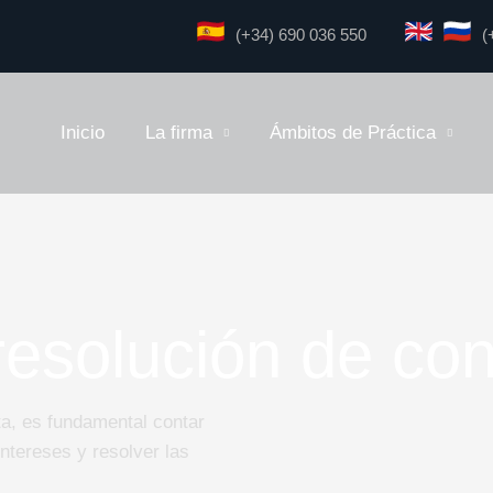
(+34) 690 036 550
(
Inicio
La firma
Ámbitos de Práctica
esolución de con
ta, es fundamental contar
intereses y resolver las