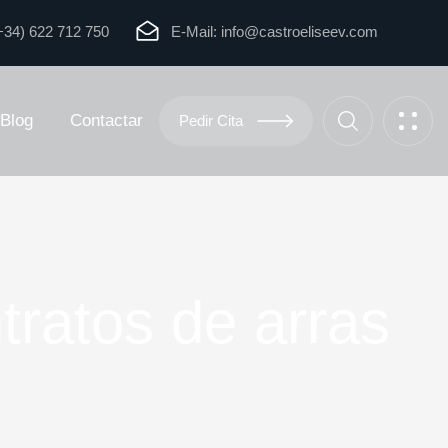
+34) 622 712 750
E-Mail:
info@castroeliseev.com
Blog
Contactar
Pedir Cita
tratos de arras